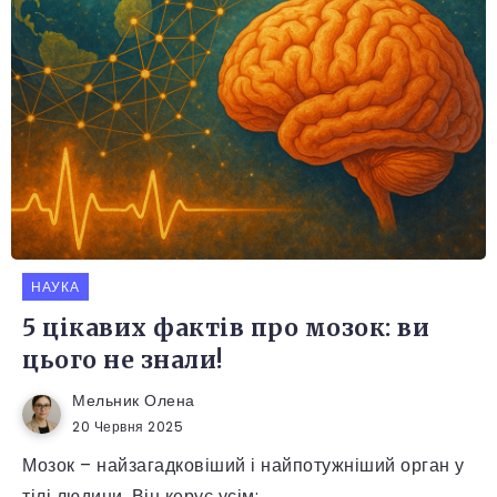
НАУКА
5 цікавих фактів про мозок: ви
цього не знали!
Мельник Олена
20 Червня 2025
Мозок – найзагадковіший і найпотужніший орган у
тілі людини. Він керує усім:...