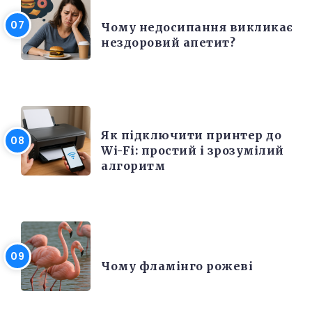
КРАСА ТА ЗДОРОВ'Я
Чому недосипання викликає
нездоровий апетит?
ЕЛЕКТРОНІКА ТА ТЕХНІКА
Як підключити принтер до
Wi-Fi: простий і зрозумілий
алгоритм
ЦІКАВІ ФАКТИ
Чому фламінго рожеві