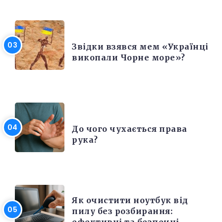
РІЗНЕ
Звідки взявся мем «Українці
викопали Чорне море»?
ЦІКАВІ ФАКТИ
До чого чухається права
рука?
ЕЛЕКТРОНІКА ТА ТЕХНІКА
Як очистити ноутбук від
пилу без розбирання:
ефективні та безпечні