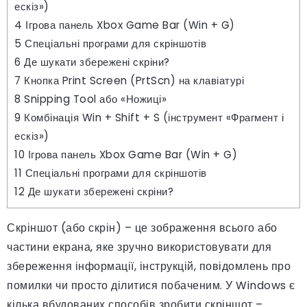
ескіз»)
4
Ігрова панель Xbox Game Bar (Win + G)
5
Спеціальні програми для скріншотів
6
Де шукати збережені скріни?
7
Кнопка Print Screen (PrtScn) на клавіатурі
8
Snipping Tool або «Ножиці»
9
Комбінація Win + Shift + S (інструмент «Фрагмент і
ескіз»)
10
Ігрова панель Xbox Game Bar (Win + G)
11
Спеціальні програми для скріншотів
12
Де шукати збережені скріни?
Скріншот (або скрін) – це зображення всього або
частини екрана, яке зручно використовувати для
збереження інформації, інструкцій, повідомлень про
помилки чи просто ділитися побаченим. У Windows є
кілька вбудованих способів зробити скріншот –