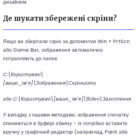
дизайном.
Де шукати збережені скріни?
Якщо ви зберігали скрін за допомогою Win + PrtScn
або Game Bar, зображення автоматично
потрапляють до папок:
C:\Користувачі\
[ваше_ім’я]\Зображення\Скріншоти
або
C:\Користувачі\[ваше_ім’я]\Відео\Захоплення
У випадку з іншими методами, зображення спочатку
опиняються в буфері обміну – їх потрібно вставити
вручну у графічний редактор (наприклад, Paint або