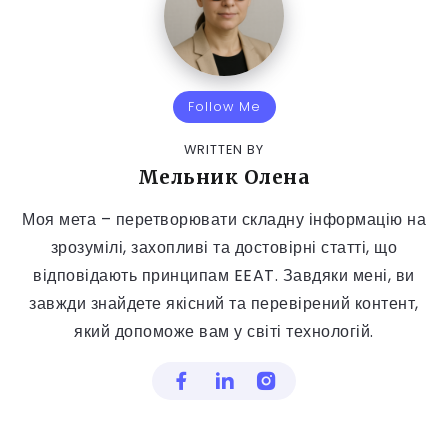
Follow Me
WRITTEN BY
Мельник Олена
Моя мета – перетворювати складну інформацію на
зрозумілі, захопливі та достовірні статті, що
відповідають принципам EEAT. Завдяки мені, ви
завжди знайдете якісний та перевірений контент,
який допоможе вам у світі технологій.