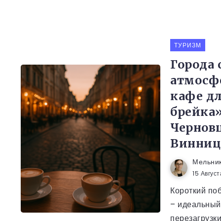
ТУРИЗМ
Города 
атмос
кафе дл
брейка»
Чернов
Винниц
Мельни
15 Авгус
Короткий по
– идеальный
перезагрузки