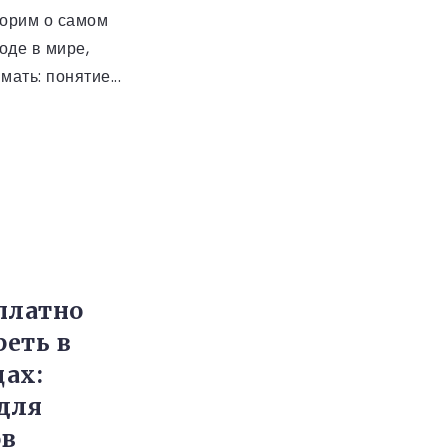
ворим о самом
оде в мире,
мать: понятие...
платно
еть в
ах:
для
ов