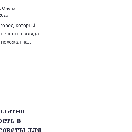
к Олена
2025
город, который
 первого взгляда.
 похожая на...
платно
еть в
 советы для