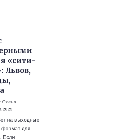
с
ферными
я «сити-
: Львов,
цы,
а
к Олена
та 2025
бег на выходные
 формат для
. Если