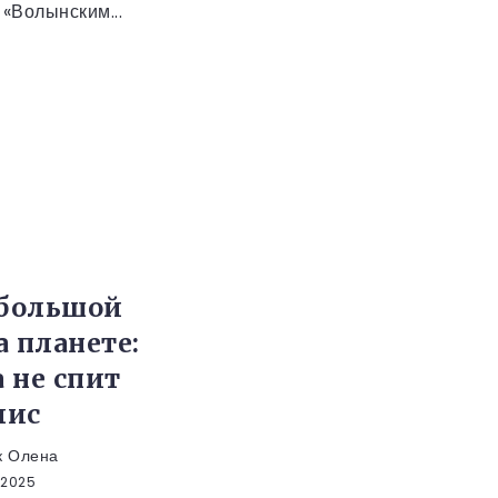
«Волынским...
большой
а планете:
 не спит
лис
к Олена
а 2025