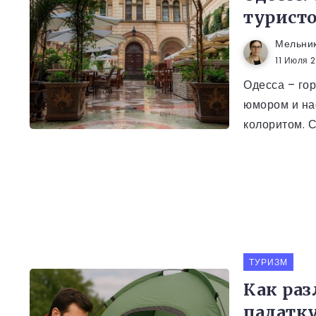
турист
Мельни
11 Июля 
Одесса – гор
юмором и н
колоритом. С
ТУРИЗМ
Как ра
палатку