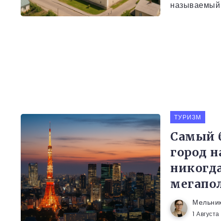
называемый 
ТУРИЗМ
Самый 
город н
никогда
мегапо
Мельни
1 Август