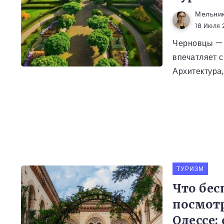
Мельни
18 Июля 
Черновцы — 
впечатляет с
Архитектура,
ТУРИЗМ
Что бес
посмотр
Одессе: