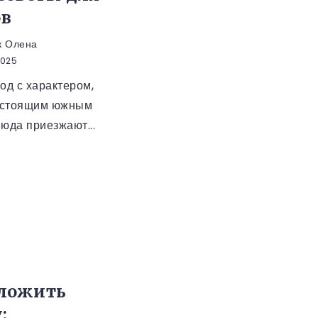
ов
к Олена
2025
од с характером,
астоящим южным
юда приезжают...
зложить
: