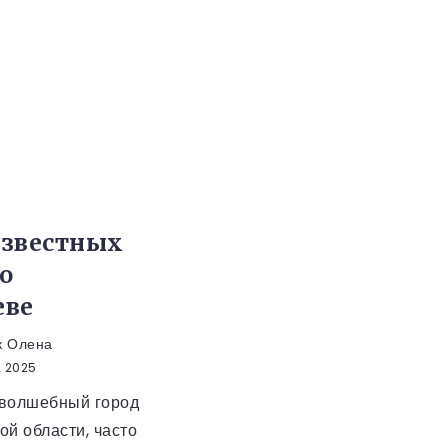
известных
о
еве
к Олена
а 2025
волшебный город
ой области, часто