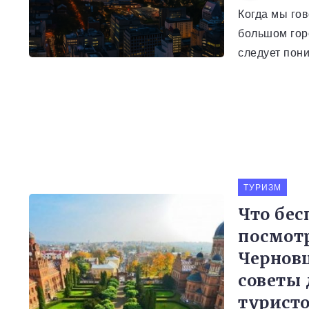
Когда мы го
большом гор
следует пони
ТУРИЗМ
Что бес
посмотр
Черновц
советы 
турист