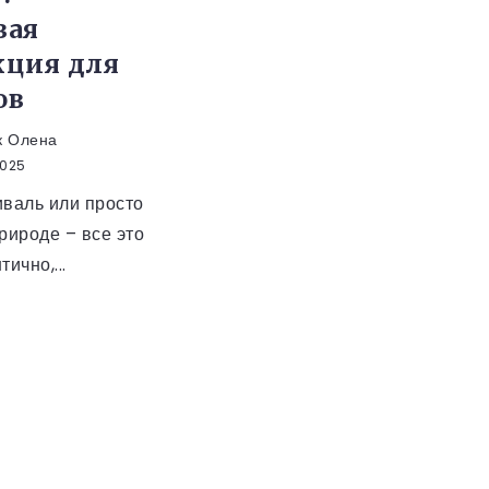
вая
кция для
ов
к Олена
2025
иваль или просто
рироде – все это
ично,...