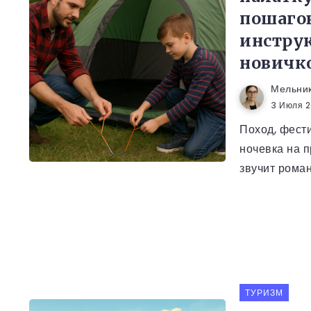
пошаго
инстру
новичк
Мельни
3 Июля 
Поход, фест
ночевка на п
звучит романт
ТУРИЗМ