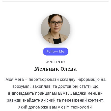
Follow Me
WRITTEN BY
Мельник Олена
Моя мета – перетворювати складну інформацію на
зрозумілі, захопливі та достовірні статті, що
відповідають принципам EEAT. Завдяки мені, ви
завжди знайдете якісний та перевірений контент,
який допоможе вам у світі технологій.