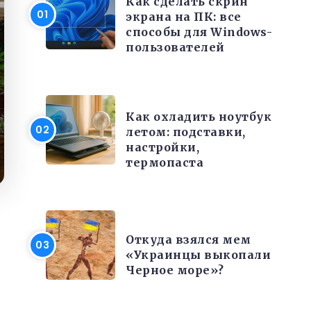
Как сделать скрин
экрана на ПК: все
способы для Windows-
пользователей
ЭЛЕКТРОНИКА И ТЕХНИКА
Как охладить ноутбук
летом: подставки,
настройки,
термопаста
РАЗНОЕ
Откуда взялся мем
«Украинцы выкопали
Черное море»?