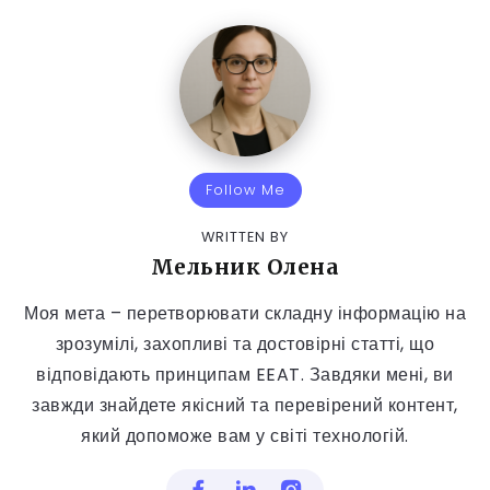
Follow Me
WRITTEN BY
Мельник Олена
Моя мета – перетворювати складну інформацію на
зрозумілі, захопливі та достовірні статті, що
відповідають принципам EEAT. Завдяки мені, ви
завжди знайдете якісний та перевірений контент,
який допоможе вам у світі технологій.