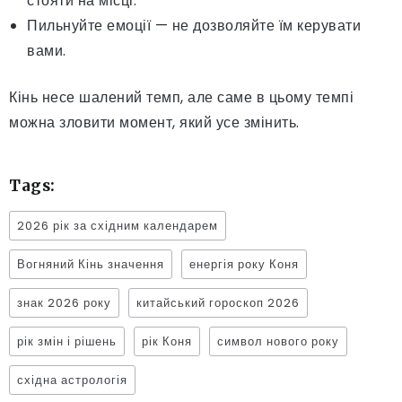
стояти на місці.
Пильнуйте емоції — не дозволяйте їм керувати
вами.
Кінь несе шалений темп, але саме в цьому темпі
можна зловити момент, який усе змінить.
Tags:
2026 рік за східним календарем
Вогняний Кінь значення
енергія року Коня
знак 2026 року
китайський гороскоп 2026
рік змін і рішень
рік Коня
символ нового року
східна астрологія