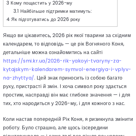
3
Кому пощастить у 2026-му
3.1
Найбільше підтримки матимуть:
4
Як підготуватись до 2026 року
Якщо ви цікавитесь, 2026 рік якої тварини за східним
календарем, то відповідь — це рік Вогняного Коня,
детальніше можна ознайомитись на сайті
https://smi.kr.ua/2026-rik-yakoyi-tvaryny-za-
kytajskym-kalendarem-symvol-energiya-i-vplyv-
na-zhyttya/
. Цей знак приносить із собою багато
руху, пристрасті й змін. І хоча символ року здається
простим, насправді він має глибоке значення — і для
тих, хто народиться у 2026-му, і для кожного з нас.
Коли настав попередній Рік Коня, я ризикнула змінити
роботу. Було страшно, але щось ізсередини