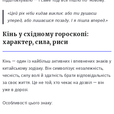
підштовхувало — і саме тоді все пішло по-новому.
«Цей рік ніби кидав виклик: або ти рушаєш
уперед, або лишаєшся позаду. І я пішла вперед.»
Кінь у східному гороскопі:
характер, сила, риси
Кінь — один із найбільш активних і впевнених знаків у
китайському зодіаку. Він символізує незалежність,
чесність, силу волі й здатність брати відповідальність
за своє життя. Це не той, хто чекає на дозвіл — він
уже в дорозі.
Особливості цього знаку: