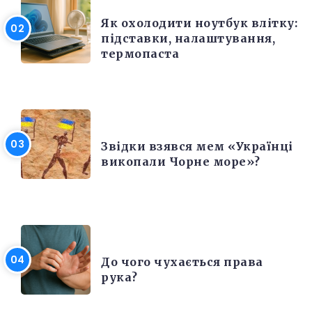
Як охолодити ноутбук влітку:
підставки, налаштування,
термопаста
РІЗНЕ
Звідки взявся мем «Українці
викопали Чорне море»?
ЦІКАВІ ФАКТИ
До чого чухається права
рука?