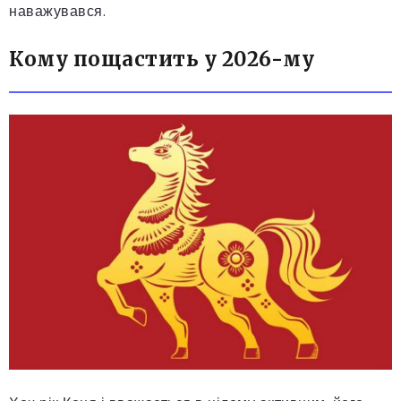
наважувався.
Кому пощастить у 2026-му