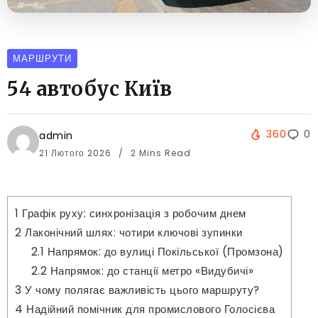
МАРШРУТИ
54 автобус Київ
360
0
admin
21 Лютого 2026
2 Mins Read
1
Графік руху: синхронізація з робочим днем
2
Лаконічний шлях: чотири ключові зупинки
2.1
Напрямок: до вулиці Покільської (Промзона)
2.2
Напрямок: до станції метро «Видубичі»
3
У чому полягає важливість цього маршруту?
4
Надійний помічник для промислового Голосієва