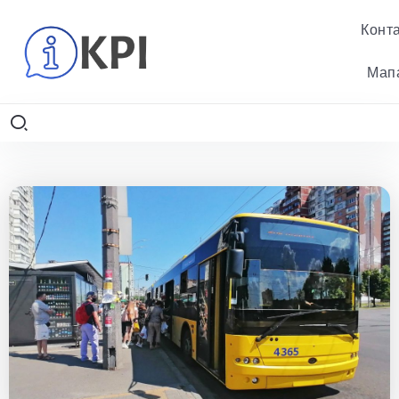
Конт
Мап