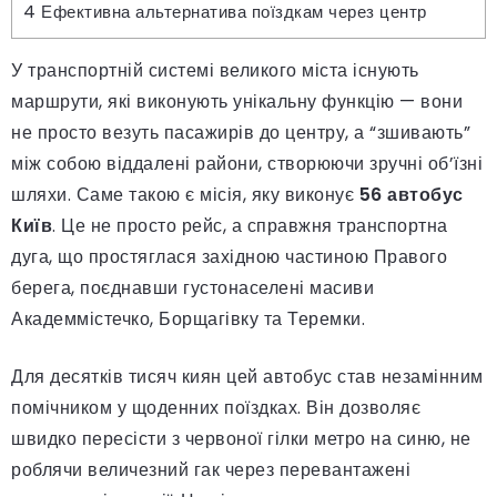
4
Ефективна альтернатива поїздкам через центр
У транспортній системі великого міста існують
маршрути, які виконують унікальну функцію — вони
не просто везуть пасажирів до центру, а “зшивають”
між собою віддалені райони, створюючи зручні об’їзні
шляхи. Саме такою є місія, яку виконує
56 автобус
Київ
. Це не просто рейс, а справжня транспортна
дуга, що простяглася західною частиною Правого
берега, поєднавши густонаселені масиви
Академмістечко, Борщагівку та Теремки.
Для десятків тисяч киян цей автобус став незамінним
помічником у щоденних поїздках. Він дозволяє
швидко пересісти з червоної гілки метро на синю, не
роблячи величезний гак через перевантажені