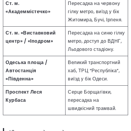
Ст. м.
Пересадка на червону
«Академмістечко»
гілку метро, виїзд у бік
Житомира, Бучі, Ірпеня.
Ст. м. «Виставковий
Пересадка на синю гілку
центр» / «Іподром»
метро, доступ до ВДНГ,
Льодового стадіону.
Одеська площа /
Великий транспортний
Автостанція
хаб, ТРЦ “Республіка”,
«Південна»
виїзд у бік Одеси.
Проспект Леся
Серце Борщагівки,
Курбаса
пересадка на
швидкісний трамвай.