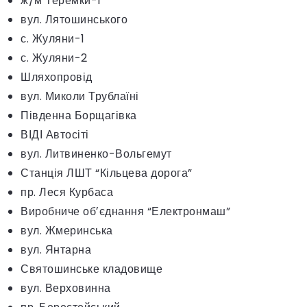
ж/м Теремки-1
вул. Лятошинського
с. Жуляни-1
с. Жуляни-2
Шляхопровід
вул. Миколи Трублаїні
Південна Борщагівка
ВІДІ Автосіті
вул. Литвиненко-Вольгемут
Станція ЛШТ “Кільцева дорога”
пр. Леся Курбаса
Виробниче обʼєднання “Електронмаш”
вул. Жмеринська
вул. Янтарна
Святошинське кладовище
вул. Верховинна