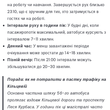
на роботу чи навчання. Завершується рух близько
23:10, що є зручним для тих, хто затримується в
гостях чи на роботі.
Інтервали руху в години пік:
У будні дні, коли
пасажиропотік максимальний, автобуси курсують з
інтервалом 7–11 хвилин.
Денний час:
У менш завантажені періоди
очікування може зростати до 14–18 хвилин.
Пізній вечір:
Після 21:00 інтервали можуть
збільшуватися до 20–30 хвилин.
Порада: як не потрапити в пастку трафіку на
Кільцевій
Основна частина шляху 56-го автобуса
пролягає вздовж Кільцевої дороги та проспекту
Леся Курбаса. У години пік ці магістралі часто