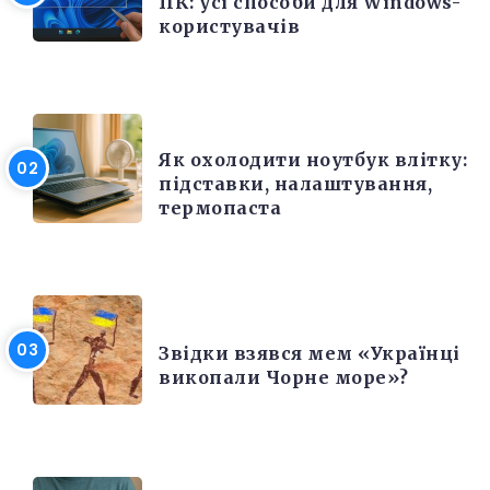
ПК: усі способи для Windows-
користувачів
ЕЛЕКТРОНІКА ТА ТЕХНІКА
Як охолодити ноутбук влітку:
підставки, налаштування,
термопаста
РІЗНЕ
Звідки взявся мем «Українці
викопали Чорне море»?