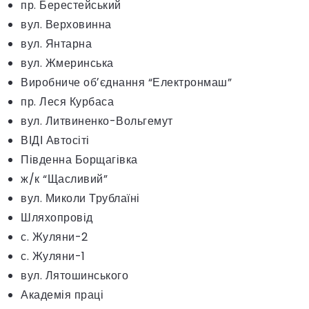
пр. Берестейський
вул. Верховинна
вул. Янтарна
вул. Жмеринська
Виробниче обʼєднання “Електронмаш”
пр. Леся Курбаса
вул. Литвиненко-Вольгемут
ВІДІ Автосіті
Південна Борщагівка
ж/к “Щасливий”
вул. Миколи Трублаїні
Шляхопровід
с. Жуляни-2
с. Жуляни-1
вул. Лятошинського
Академія праці