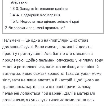
зберігання
1.3
3. Занадто інтенсивне кипіння
1.4
4. Надмірний час варіння
1.5
5. Недостатньо щільно зліплені краї
2
Як зварити пельмені правильно?
Пельмені — це одна з найпопулярніших страв
домашньої кухні. Вони смачні, поживні й досить
прості у приготуванні. Але багато хто стикався з
проблемою: щойно пельмені опускаєш у киплячу воду
— вони розвалюються, начинка витікає, а зовнішній
вигляд залишає бажати кращого. Така ситуація може
зіпсувати не лише апетит, а й настрій. Щоб цього не
траплялось, варто знати основні причини, чому
пельмені лопаються при варінні. Далі в матеріалі
розглянемо, як уникнути типових помилок на всіх