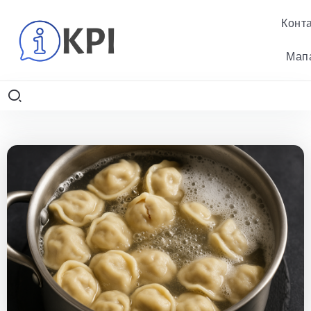
Конт
Мап