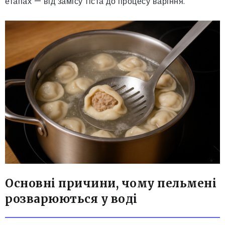
етапах — від замісу тіста до процесу варіння.
Основні причини, чому пельмені
розварюються у воді