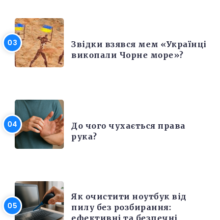
РІЗНЕ
Звідки взявся мем «Українці
викопали Чорне море»?
ЦІКАВІ ФАКТИ
До чого чухається права
рука?
ЕЛЕКТРОНІКА ТА ТЕХНІКА
Як очистити ноутбук від
пилу без розбирання:
ефективні та безпечні