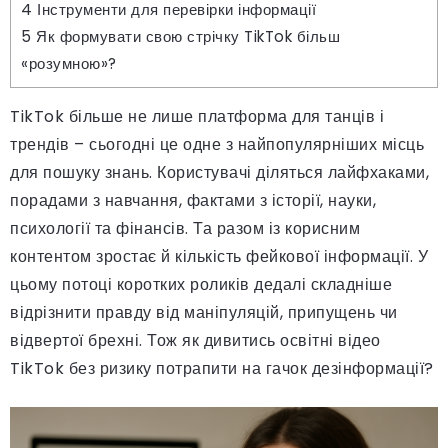
4
Інструменти для перевірки інформації
5
Як формувати свою стрічку TikTok більш
«розумною»?
TikTok більше не лише платформа для танців і
трендів – сьогодні це одне з найпопулярніших місць
для пошуку знань. Користувачі діляться лайфхаками,
порадами з навчання, фактами з історії, науки,
психології та фінансів. Та разом із корисним
контентом зростає й кількість фейкової інформації. У
цьому потоці коротких роликів дедалі складніше
відрізнити правду від маніпуляцій, припущень чи
відвертої брехні. Тож як дивитись освітні відео
TikTok без ризику потрапити на гачок дезінформації?