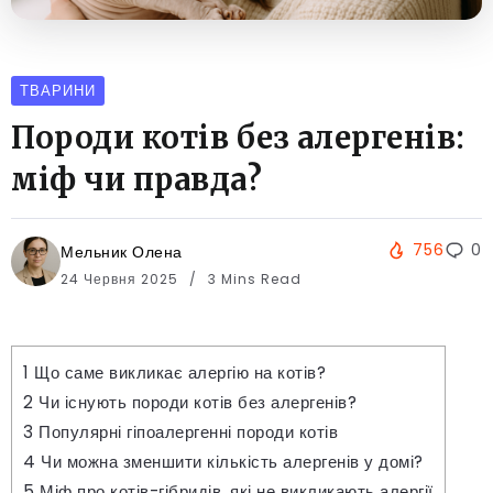
ТВАРИНИ
Породи котів без алергенів:
міф чи правда?
756
0
Мельник Олена
24 Червня 2025
3 Mins Read
1
Що саме викликає алергію на котів?
2
Чи існують породи котів без алергенів?
3
Популярні гіпоалергенні породи котів
4
Чи можна зменшити кількість алергенів у домі?
5
Міф про котів-гібридів, які не викликають алергії