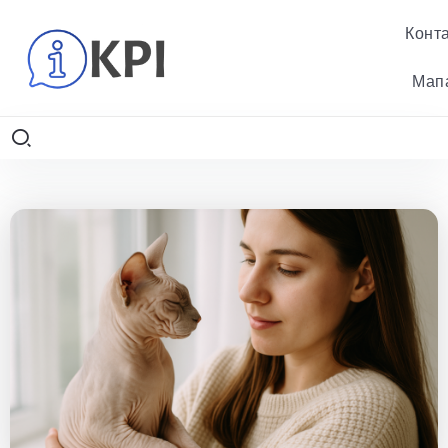
Конт
Мап