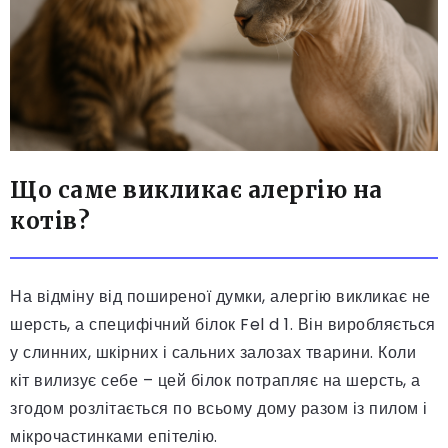
Що саме викликає алергію на
котів?
На відміну від поширеної думки, алергію викликає не
шерсть, а специфічний білок Fel d 1. Він виробляється
у слинних, шкірних і сальних залозах тварини. Коли
кіт вилизує себе – цей білок потрапляє на шерсть, а
згодом розлітається по всьому дому разом із пилом і
мікрочастинками епітелію.