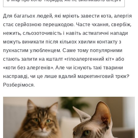
Для багатьох людей, які мріють завести кота, алергія
стає серйозною перешкодою. Часте чхання, свербіж,
нежить, сльозоточивість і навіть астматичні напади
можуть виникати після кількох хвилин контакту з
пухнастим улюбленцем. Саме тому популярними
стають запити на кшталт «гіпоалергенний кіт» або
«коти без алергенів». Але чи існують такі тварини
насправді, чи це лише вдалий маркетинговий трюк?
Розберімося.