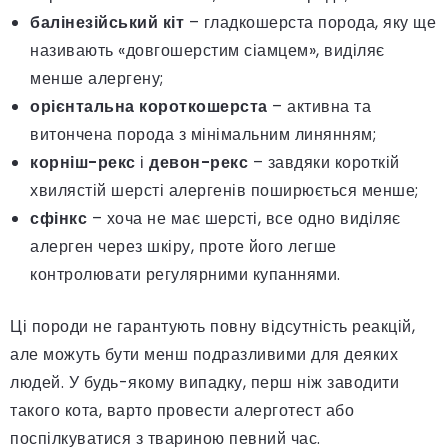
балінезійський кіт
– гладкошерста порода, яку ще
називають «довгошерстим сіамцем», виділяє
менше алергену;
орієнтальна короткошерста
– активна та
витончена порода з мінімальним линянням;
корніш-рекс
і
девон-рекс
– завдяки короткій
хвилястій шерсті алергенів поширюється менше;
сфінкс
– хоча не має шерсті, все одно виділяє
алерген через шкіру, проте його легше
контролювати регулярними купаннями.
Ці породи не гарантують повну відсутність реакцій,
але можуть бути менш подразливими для деяких
людей. У будь-якому випадку, перш ніж заводити
такого кота, варто провести алерготест або
поспілкуватися з твариною певний час.