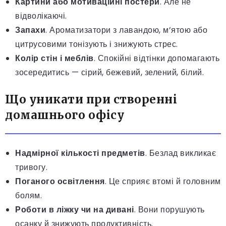
Картини або мотиваційні постери
. Але не
відволікаючі.
Запахи
. Ароматизатори з лавандою, м’ятою або
цитрусовими тонізують і знижують стрес.
Колір стін і меблів
. Спокійні відтінки допомагають
зосередитись — сірий, бежевий, зелений, білий.
Що уникати при створенні
домашнього офісу
Надмірної кількості предметів
. Безлад викликає
тривогу.
Поганого освітлення
. Це сприяє втомі й головним
болям.
Роботи в ліжку чи на дивані
. Вони порушують
осанку й знижують продуктивність.