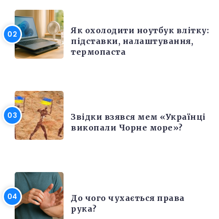
ЕЛЕКТРОНІКА ТА ТЕХНІКА
Як охолодити ноутбук влітку:
підставки, налаштування,
термопаста
РІЗНЕ
Звідки взявся мем «Українці
викопали Чорне море»?
ЦІКАВІ ФАКТИ
До чого чухається права
рука?