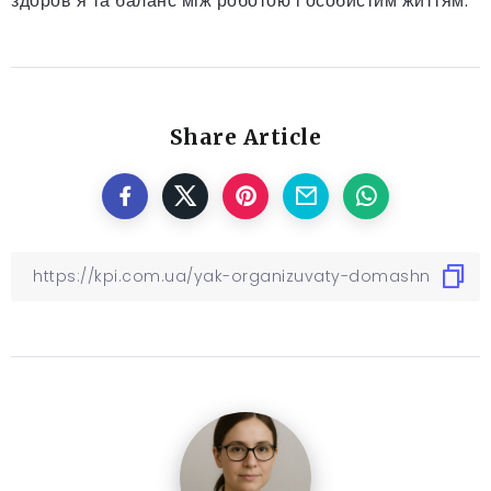
здоров’я та баланс між роботою і особистим життям.
Share Article